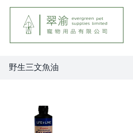
Skip
to
content
野生三文魚油
View
Larger
Image