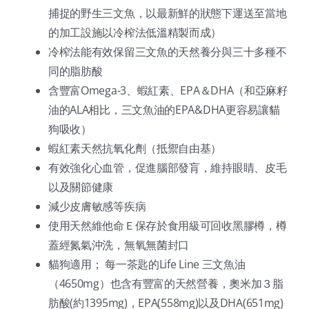
捕捉的野生三文魚，以最新鮮的狀態下運送至當地
的加工設施以冷榨法低溫精製而成）
冷榨法能有效保留三文魚的天然養分與三十多種不
同的脂肪酸
含豐富Omega-3、蝦紅素、EPA＆DHA（和亞麻籽
油的ALA相比，三文魚油的EPA&DHA更容易讓貓
狗吸收）
蝦紅素天然抗氧化劑（抵禦自由基）
有效強化心血管，促進腦部發肓，維持眼睛、皮毛
以及關節健康
減少皮膚敏感等疾病
使用天然維他命Ｅ保存於食用級可回收黑膠樽，樽
蓋經氮氣沖洗，無氧無菌封口
貓狗適用； 每一茶匙的Life Line 三文魚油
（4650mg）也含有豐富的天然營養，奧米加３脂
肪酸(約1395mg)，EPA(558mg)以及DHA(651mg)