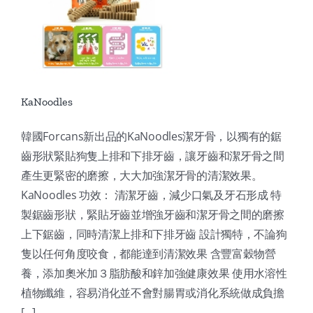
KaNoodles
韓國Forcans新出品的KaNoodles潔牙骨，以獨有的鋸
齒形狀緊貼狗隻上排和下排牙齒，讓牙齒和潔牙骨之間
產生更緊密的磨擦，大大加強潔牙骨的清潔效果。
KaNoodles 功效： 清潔牙齒，減少口氣及牙石形成 特
製鋸齒形狀，緊貼牙齒並增強牙齒和潔牙骨之間的磨擦
上下鋸齒，同時清潔上排和下排牙齒 設計獨特，不論狗
隻以任何角度咬食，都能達到清潔效果 含豐富穀物營
養，添加奧米加３脂肪酸和鋅加強健康效果 使用水溶性
植物纖維，容易消化並不會對腸胃或消化系統做成負擔
[...]