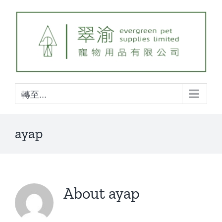
Skip
to
content
轉至...
ayap
About
ayap