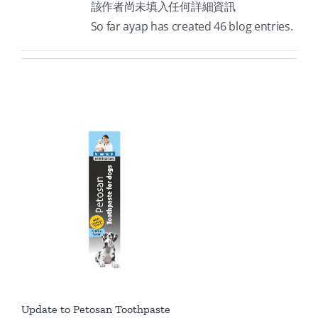
該作者尚未填入任何詳細資訊
So far ayap has created 46 blog entries.
Update to Petosan Toothpaste