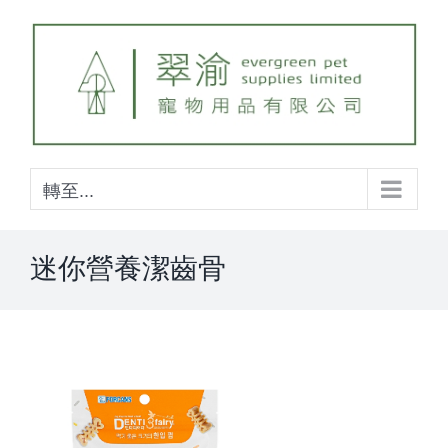
Skip
to
content
轉至...
迷你營養潔齒骨
View
Larger
Image