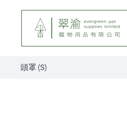
Skip
to
content
頭罩 (S)
View
Larger
Image