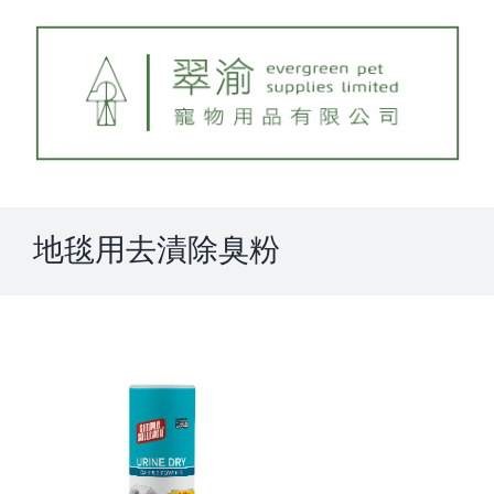
Skip
to
content
地毯用去漬除臭粉
View
Larger
Image