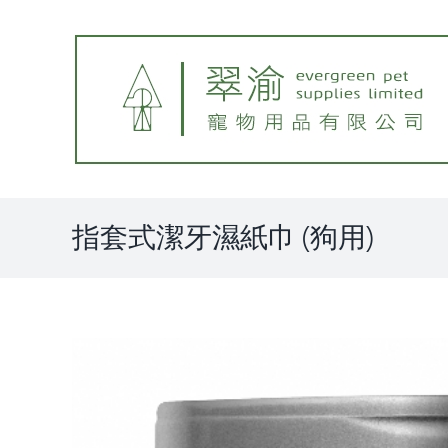
Skip
to
content
指套式潔牙濕紙巾 (狗用)
View
Larger
Image