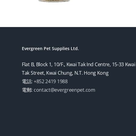
Evergreen Pet Supplies Ltd.
Flat B, Block 1, 10/F., Kwai Tak Ind Centre, 15-33 Kwai
Tak Street, Kwai Chung, N.T. Hong Kong
電話:
+852 2419 1988
電郵:
contact@evergreenpet.com